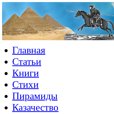
Главная
Статьи
Книги
Стихи
Пирамиды
Казачество