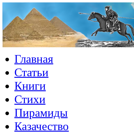
Главная
Статьи
Книги
Стихи
Пирамиды
Казачество