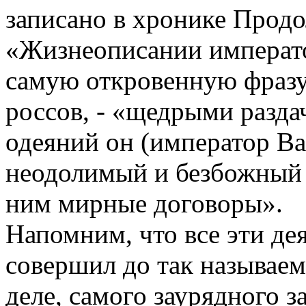
записано в хронике Продо
«Жизнеописании императо
самую откровенную фраз
россов, - «щедрыми разда
одеяний он (император В
неодолимый и безбожный 
ним мирные договоры».
Напомним, что все эти де
совершил до так называем
деле, самого заурядного з