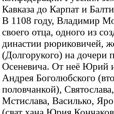
Кавказа до Карпат и Балт
В 1108 году, Владимир М
своего отца, одного из со
династии рюриковичей, ж
(Долгорукого) на дочери 
Осеневича. От неё Юрий и
Андрея Боголюбского (вто
половчанкой), Святослава,
Мстислава, Василько, Яро
(сват хана Юрия Кончаков