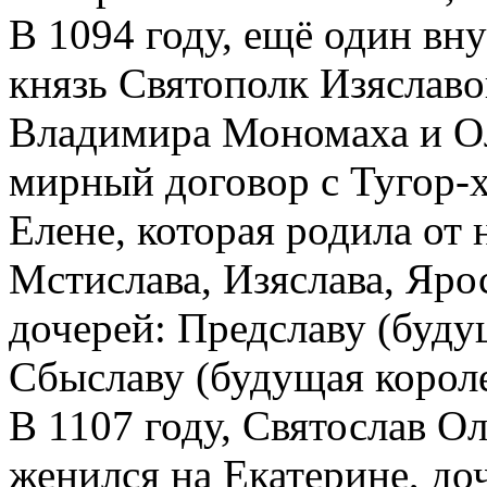
В 1094 году, ещё один вн
князь Святополк Изяслав
Владимира Мономаха и Ол
мирный договор с Тугор-х
Елене, которая родила от 
Мстислава, Изяслава, Ярос
дочерей: Предславу (буду
Сбыславу (будущая короле
В 1107 году, Святослав О
женился на Екатерине, до