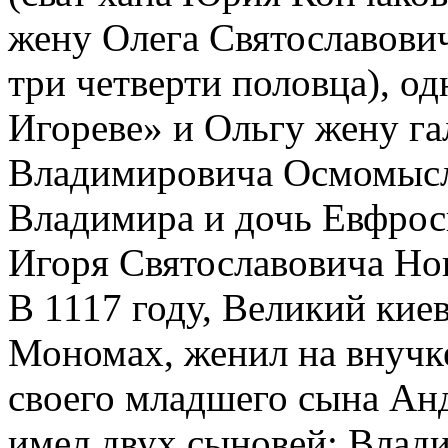
жену Олега Святославович
три четверти половца), од
Игореве» и Ольгу жену га
Владимировича Осмомысла
Владимира и дочь Евфрос
Игоря Святославовича Но
В 1117 году, Великий кие
Мономах, женил на внучке
своего младшего сына Анд
имел двух сыновей: Влади