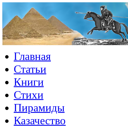
Главная
Статьи
Книги
Стихи
Пирамиды
Казачество