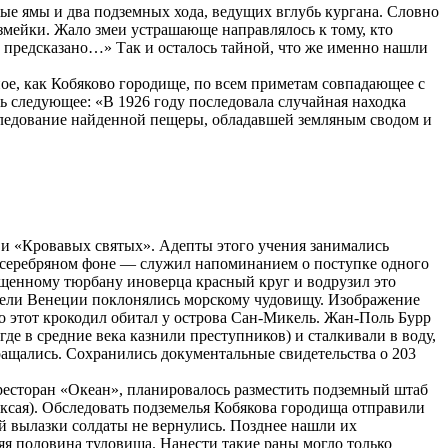
ные ямы и два подземных хода, ведущих вглубь кургана. Словно
 змейки. Жало змеи устрашающе направлялось к тому, кто
о предсказано…» Так и осталось тайной, что же именно нашли
ое, как Кобяково городище, по всем приметам совпадающее с
ь следующее: «В 1926 году последовала случайная находка
ледование найденной пещеры, обладавшей земляным сводом и
ви «Кровавых святых». Адепты этого учения занимались
а серебряном фоне — служил напоминанием о поступке одного
ущенному тюрбану иноверца красный круг и водрузил это
ватели Венеции поклонялись морскому чудовищу. Изображение
то этот крокодил обитал у острова Сан-Микель. Жан-Поль Бурр
е в средние века казнили преступников) и сталкивали в воду,
ращались. Сохранились документальные свидетельства о 203
 ресторан «Океан», планировалось разместить подземный штаб
ксая). Обследовать подземелья Кобякова городища отправили
й вылазки солдаты не вернулись. Позднее нашли их
няя половина туловища. Нанести такие раны могло только