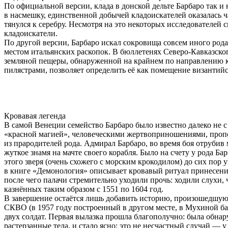
По официальной версии, клада в донской дельте Барбаро так и
в насмешку, единственной добычей кладоискателей оказалась ч
тянулся к серебру. Несмотря на это некоторых исследователей
кладоискатели.
По другой версии, Барбаро искал сокровища совсем иного род
местом итальянских раскопок. В бюллетенях Северо-Кавказског
земляной пещеры, обнаруженной на крайнем по направлению 
пилястрами, позволяет определить её как помещение византий
Кровавая легенда
В самой Венеции семейство Барбаро было известно далеко не 
«красной магией», человеческими жертвоприношениями, пропо
из прародителей рода. Адмирал Барбаро, во время боя отруби
жуткое знамя на мачте своего корабля. Было на счету у рода 
этого зверя (очень схожего с морским крокодилом) до сих пор
в книге «Демонология» описывает кровавый ритуал принесения 
после чего палачи стремительно уходили прочь: ходили слухи,
казнённых таким образом с 1551 по 1604 год.
В завершение остаётся лишь добавить историю, произошедшую в
СКВО (в 1957 году построенный в другом месте, в Мухиной ба
двух солдат. Первая вылазка прошла благополучно: была обнар
растерзанные тела, и стало ясно: это не несчастный случай — 