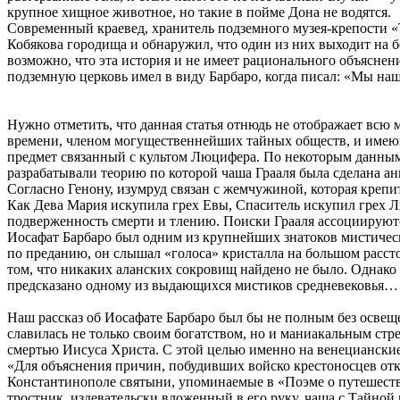
крупное хищное животное, но такие в пойме Дона не водятся.
Современный краевед, хранитель подземного музея-крепости «Т
Кобякова городища и обнаружил, что один из них выходит на б
возможно, что эта история и не имеет рационального объяснен
подземную церковь имел в виду Барбаро, когда писал: «Мы на
Нужно отметить, что данная статья отнюдь не отображает всю 
времени, членом могущественнейших тайных обществ, и имеющ
предмет связанный с культом Люцифера. По некоторым данным
разрабатывали теорию по которой чаша Грааля была сделана анг
Согласно Генону, изумруд связан с жемчужиной, которая крепит
Как Дева Мария искупила грех Евы, Спаситель искупил грех Лю
подверженность смерти и тлению. Поиски Грааля ассоциируютс
Иосафат Барбаро был одним из крупнейших знатоков мистическ
по преданию, он слышал «голоса» кристалла на большом расст
том, что никаких аланских сокровищ найдено не было. Однако в
предсказано одному из выдающихся мистиков средневековья…
Наш рассказ об Иосафате Барбаро был бы не полным без освеще
славилась не только своим богатством, но и маниакальным ст
смертью Иисуса Христа. С этой целью именно на венецианские 
«Для объяснения причин, побудивших войско крестоносцев отк
Константинополе святыни, упоминаемые в «Поэме о путешествии
тростник, издевательски вложенный в его руку, чаша с Тайной в