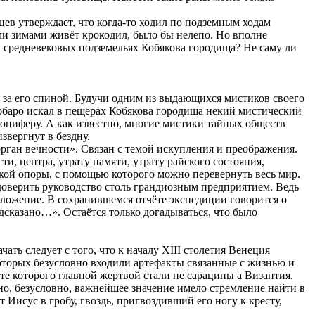
ев утверждает, что когда-то ходил по подземным ходам
ыми зимами живёт крокодил, было бы нелепо. Но вполне
 в средневековых подземельях Кобякова городища? Не саму ли
л за его спиной. Будучи одним из выдающихся мистиков своего
баро искал в пещерах Кобякова городища некий мистический
юциферу. А как известно, многие мистики тайных обществ
звергнут в бездну.
орган вечности». Связан с темой искупления и преображения.
, центра, утрату памяти, утрату райского состояния,
кой опоры, с помощью которого можно перевернуть весь мир.
доверить руководство столь грандиозным предприятием. Ведь
оложение. В сохранившемся отчёте экспедиции говорится о
дсказано…». Остаётся только догадываться, что было
ь следует с того, что к началу XIII столетия Венеция
которых безусловно входили артефакты связанные с жизнью и
те которого главной жертвой стали не сарацины а Византия.
о, безусловно, важнейшее значение имело стремление найти в
Иисус в гробу, гвоздь, пригвоздивший его ногу к кресту,