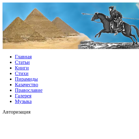
Главная
Статьи
Книги
Стихи
Пирамиды
Казачество
Православие
Галерея
Музыка
Авторизация