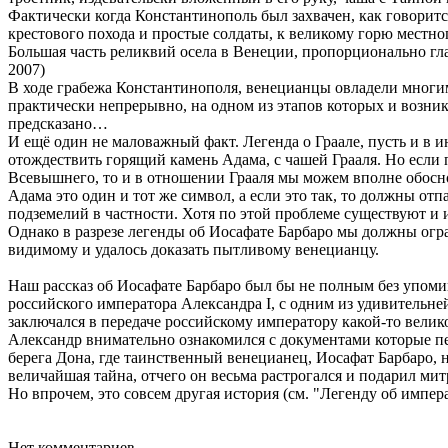
Фактически когда Константинополь был захвачен, как говорит
крестового похода и простые солдаты, к великому горю местно
Большая часть реликвий осела в Венеции, пропорционально гл
2007)
В ходе грабежа Константинополя, венецианцы овладели многим 
практически непрерывно, на одном из этапов которых и возникл
предсказано…
И ещё один не маловажный факт. Легенда о Граале, пусть и в 
отождествить горящий камень Адама, с чашей Грааля. Но если п
Всевышнего, то и в отношении Грааля мы можем вполне обоснов
Адама это один и тот же символ, а если это так, то должны о
подземелий в частности. Хотя по этой проблеме существуют и
Однако в разрезе легенды об Иосафате Барбаро мы должны огра
видимому и удалось доказать пытливому венецианцу.
Наш рассказ об Иосафате Барбаро был бы не полным без упомин
российского императора Александра I, с одним из удивительн
заключался в передаче российскому императору какой-то вели
Александр внимательно ознакомился с документами которые пер
берега Дона, где таинственный венецианец, Иосафат Барбаро, 
величайшая тайна, отчего он весьма растрогался и подарил ми
Но впрочем, это совсем другая история (см. "Легенду об импер
Нет комментариев.