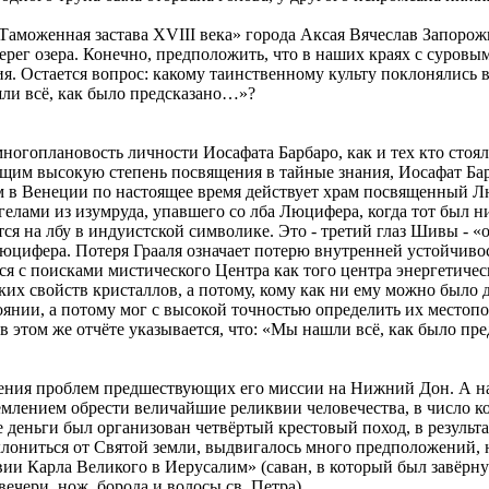
аможенная застава XVIII века» города Аксая Вячеслав Запорожц
ерег озера. Конечно, предположить, что в наших краях с суров
ия. Остается вопрос: какому таинственному культу поклонялись
шли всё, как было предсказано…»?
многоплановость личности Иосафата Барбаро, как и тех кто стоя
им высокую степень посвящения в тайные знания, Иосафат Бар
 в Венеции по настоящее время действует храм посвященный Л
елами из изумруда, упавшего со лба Люцифера, когда тот был ни
ся на лбу в индуистской символике. Это - третий глаз Шивы - «
цифера. Потеря Грааля означает потерю внутренней устойчивости
я с поисками мистического Центра как того центра энергетичес
их свойств кристаллов, а потому, кому как ни ему можно было 
оянии, а потому мог с высокой точностью определить их местоп
 этом же отчёте указывается, что: «Мы нашли всё, как было пре
ния проблем предшествующих его миссии на Нижний Дон. А начат
ремлением обрести величайшие реликвии человечества, в число 
деньги был организован четвёртый крестовый поход, в результа
лониться от Святой земли, выдвигалось много предположений, н
 Карла Великого в Иерусалим» (саван, в который был завёрнут 
ечери, нож, борода и волосы св. Петра).