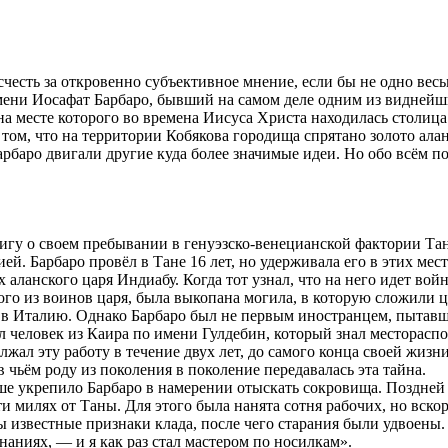
есть за откровенно субъективное мнение, если бы не одно весь
 имени Иосафат Барбаро, бывший на самом деле одним из видней
на месте которого во времена Иисуса Христа находилась столиц
ом, что на территории Кобякова городища спрятано золото алан
рбаро двигали другие куда более значимые идеи. Но обо всём п
гу о своем пребывании в генуэзско-венецианской фактории Тана 
. Барбаро провёл в Тане 16 лет, но удерживала его в этих мест
аланского царя Индиабу. Когда тот узнал, что на него идет войн
ого из воинов царя, была выкопана могила, в которую сложили 
а в Италию. Однако Барбаро был не первым иностранцем, пытавш
л человек из Каира по имени Гулдебин, который знал месторасп
должал эту работу в течение двух лет, до самого конца своей жи
в чьём роду из поколения в поколение передавалась эта тайна.
ьше укрепило Барбаро в намерении отыскать сокровища. Поздне
яти милях от Таны. Для этого была нанята сотня рабочих, но в
 известные признаки клада, после чего старания были удвоены. 
аниях, — и я как раз стал мастером по носилкам».