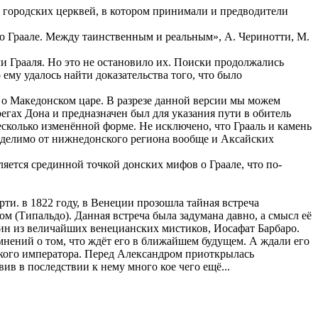
и городских церквей, в котором принимали и предводители
о Граале. Между таинственным и реальным», А. Черинотти, М.
ли Грааля. Но это не остановило их. Поиски продолжались
ему удалось найти доказательства того, что было
в о Македонском царе. В разрезе данной версии мы можем
егах Дона и предназначен был для указания пути в обитель
сколько изменённой форме. Не исключено, что Грааль и камень
еотделимо от нижнедонского региона вообще и Аксайских
яется срединной точкой донских мифов о Граале, что по-
ти. в 1822 году, в Венеции прозошла тайная встреча
 (Типальдо). Данная встреча была задумана давно, а смысл её
дин из величайших венецианских мистиков, Иосафат Барбаро.
мнений о том, что ждёт его в ближайшем будущем. А ждали его
йского императора. Перед Александром приоткрылась
в в последствии к нему много кое чего ещё...