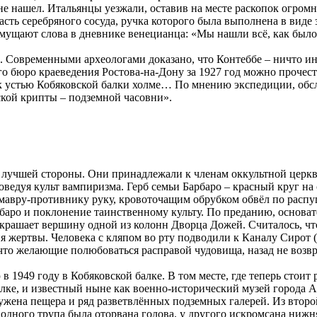
 не нашел. Итальянцы уезжали, оставив на месте раскопок огром
асть серебряного сосуда, ручка которого была выполнена в виде
 смущают слова в дневнике венецианца: «Мы нашли всё, как был
а. Современными археологами доказано, что Контеббе – ничто ин
о бюро краеведения Ростова-на-Дону за 1927 год можно прочест
к устью Кобяковской балки холме… По мнению экспедиции, обс
ской крипты – подземной часовни».
с лучшей стороны. Они принадлежали к членам оккультной церк
ведуя культ вампиризма. Герб семьи Барбаро – красный круг н
в мавру-противнику руку, кровоточащим обрубком обвёл по расп
Барбаро и поклонение таинственному культу. По преданию, осно
 украшает вершину одной из колонн Дворца Дожей. Считалось, ч
жертвы. Человека с кляпом во рту подводили к Каналу Сирот (гд
 что желающие полюбоваться расправой чудовища, назад не возв
 1949 году в Кобяковской балке. В том месте, где теперь стоит
лке, и известный ныне как военно-исторический музей города А
ужена пещера и ряд разветвлённых подземных галерей. Из второ
у одного трупа была оторвана голова, у другого искромсана ниж