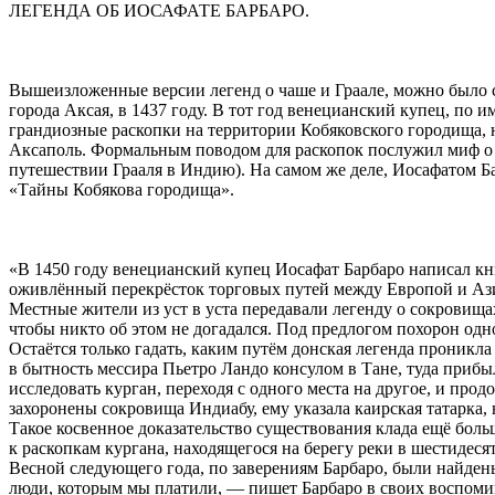
ЛЕГЕНДА ОБ ИОСАФАТЕ БАРБАРО.
Вышеизложенные версии легенд о чаше и Граале, можно было сч
города Аксая, в 1437 году. В тот год венецианский купец, по
грандиозные раскопки на территории Кобяковского городища, 
Аксаполь. Формальным поводом для раскопок послужил миф о т
путешествии Грааля в Индию). На самом же деле, Иосафатом Ба
«Тайны Кобякова городища».
«В 1450 году венецианский купец Иосафат Барбаро написал кни
оживлённый перекрёсток торговых путей между Европой и Азией
Местные жители из уст в уста передавали легенду о сокровищах 
чтобы никто об этом не догадался. Под предлогом похорон одн
Остаётся только гадать, каким путём донская легенда проникл
в бытность мессира Пьетро Ландо консулом в Тане, туда прибы
исследовать курган, переходя с одного места на другое, и про
захоронены сокровища Индиабу, ему указала каирская татарка, 
Такое косвенное доказательство существования клада ещё бол
к раскопкам кургана, находящегося на берегу реки в шестидес
Весной следующего года, по заверениям Барбаро, были найдены
люди, которым мы платили, — пишет Барбаро в своих воспомин