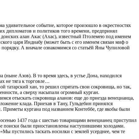
ма удивительное событие, которое произошло в окрестностях
ших дипломатов и политиков того времени, предпринял
а донских алан Акас (Ахас), известный Птолемею под именем
ского царя Индиабу (может быть с его именем связан миф о
о порядку. А вначале ознакомимся со статьёй Яны Чупиловой
(ныне Азов). В то время здесь, в устье Дона, находился
ах не тяга к торговле…
ой татарский хан, то решил спрятать свои сокровища, но так,
ценности, а сверху насыпали огромный курган.
имся отыскать сокровища аланов: еще до приезда венецианца,
оложение клада. Приехав в Тану, Гульдебин принялся
зни. Приметы кургана под названием Контеббе, где якобы были
й осенью 1437 года с шестью товарищами венецианец приступил
скоре поиски были приостановлены наступившими холодами.
«Мы пустились таскать носилки с землей усерднее, чем те