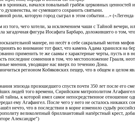
ся в хрониках, начался повальный грабёж церковных ценностей 
го духовенства, не сумевшего сохранить святыни.
авной роли, которую город сыграл в этом событии…» («Легенда 
из того, чего хотели, за исключением чаши с Тайной вечери, и
а загадочная фигура Иосафата Барбаро, доложившего о том, что 
иносказательной манере, но несёт в себе сакральный мотив мифо
ринять во внимание тот факт, что камень Адама хранился на бер
анно применить те же саамы е характерные черты, пусть и в не
тпасть последние сомнения в том, что местоположение Грааля, н
 иные мнения, уводящие нас вверх по течению Дона.
ничиться регионом Кобяковских пещер, что в общем и целом явл
ания эпизода прозошедшего спустя почти 350 лет после его смер
ейших людей того времени, Сирийским митрополитом Агафангелом
кой тайны, к которой имел самое непосредственное отношение о
едал ему Агафангел. После чего у него не осталось никаких со
нашёл нечто, что в последствии в корне изменило судьбу росси
трополиту великолепный бриллиантовый напёрстный крест, добави
аторе Александре")