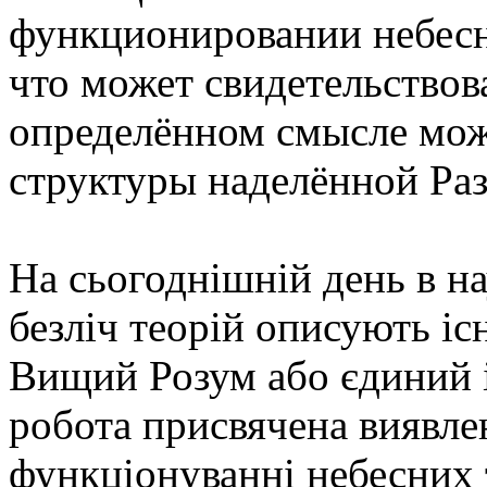
функционировании небесн
что может свидетельствова
определённом смысле може
структуры наделённой Ра
На сьогоднішній день в н
безліч теорій описують іс
Вищий Розум або єдиний 
робота присвячена виявле
функціонуванні небесних т