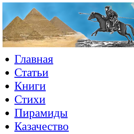
Главная
Статьи
Книги
Стихи
Пирамиды
Казачество