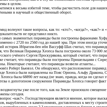
емы в целом.
братимся к весьма избитой теме, чтобы расчистить поле для наш
дёнными в научный и общественный оборот.
ид волнуют такие вопросы, как то: «кто?», «когда?», «как?» и «
оказательств не представил никто.
 три самых знаменитых пирамиды были построены фараонами Хуфу
 именно с 2720 по 2560 год до нашей эры. При этом иногда уто
кий историк Ибрагим-бен ибн Вассуфф Шах считал, что пирами
я, что Великая Пирамида Хеопса была построена около 73 000 лет
русского учёного Сергея Проскурякова, который считает, что п
е считает, что пирамиды были построены Пришельцами с Сириус
ны. Некоторые считают, что пирамиды возвели атланты...
вёл Роберт Бьювэл. Он обнаружил, что расположение пирамид в
иде Хеопса были направлены на Пояс Ориона, Альфу Дракона, С
еопса была 68890 лет назад (не знаю, правда, когда он сделал эт
ипотезы о допотопном сооружении Пирамиды Хеопса говорит фак
воздвигнуты уже после того, как на Земле произошло смещение
ожены сегодня.
 вопрос «как?». Господствующим является мнение, которое выска
в, вырубленных в каменоломнях, доставленных к месту строите
 потребовалось около 2,3 миллионов каменных блоков в средне