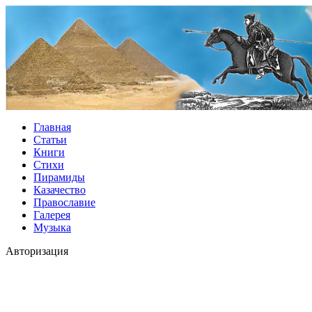
Главная
Статьи
Книги
Стихи
Пирамиды
Казачество
Православие
Галерея
Музыка
Авторизация