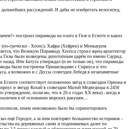
их дальнейших рассуждений. И дабы не изобретать велосипед,
зачем?» построил пирамиды на плато в Гизе в Египте и каких
 (по-гречески - Хеопс), Хафра (Хефрен) и Менкауром
чняется, что Великую Пирамиду Хеопса строил жрец-архитектор
ды Гизы были возведены допотопным царём по имени Саурид.
 назад. Ибн Батута утверждал (и не только он), что пирамиды
ирамиды были построены Пришельцами с Сириуса и что
а, а возможно и с Дессы созвездия Лебедя в незапамятные
 Египте соответствует положению звёзд в созвездии Ориона в
ириус и звезду Кохаб в созвездии Малой Медведицы в 2450
о утверждение, полагаю, что в 20-х годах ХХ века) - когда в
т наличия в её основании морских ракушек…
 полюсов, иначе невозможно было бы сориентировать
зал ещё Геродот, а за ним повторяет большинство историков –
льства на деревянных санях и поднимаемых далее по
м по 2,5 тонны каждый и облицовочных плит массой до 70