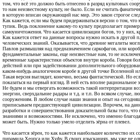
том, что всё это должно быть отнесено в разряд культовых соо
то нам неизвестному культу, не было. Если не считать фанати
в которую вписан окружающий нас мир. Это закон строгое сл
Как кажется, если мы будем придерживаться версии о том, чт
тупик. Ведь поклонение какому-то культу предполагает приме
самоуничтожения. Что касается цивилизации богов, то у них, 
Как кажется ответ на данные вопросы нужно искать в другой п
человеческих знаний. Оказывается, что древние мегалиты могл
Павлов размышляя над предназначением саркофагов, или короб
фундаментальные законы, еще неизвестные нам, то не исключен
временные характеристики объектов внутри короба. Говоря бо
действий или при задействовании дополнительного оборудования
каком-нибудь аналогичном коробе в другой точке Вселенной и
Такая версия выглядит, конечно, весьма фантастической. Но е
показаться на первый взгляд. В ней есть вполне рациональное з
Не будем и мы отвергать возможность такой интерпритации во
энергии, сверхдальние радары и т.д. и т.п. Во всяком случае,
сооружениям. В любом случае наши знания и опыт на сегодняш
приписываем предшествующей цивилизации. Впрочем, на данный
разработки и совершенствования доказательной базы того, ч
знаниями и возможностями. Не исключено, что именно благода
может быть. Нужно только умело отделить зёрна от плевел.
Что касается зёрен, то как кажется наибольшее количество их 
пирамида Хеопса или Хуфу. В своих изысканиях, мы уже не одн