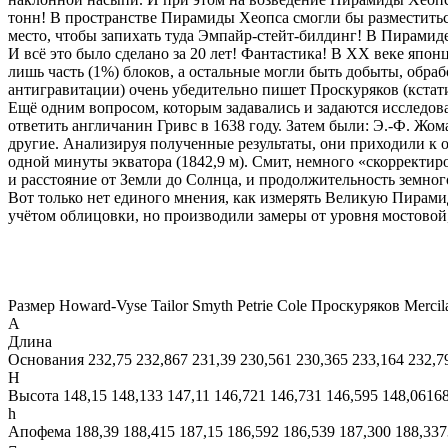
тонн! В пространстве Пирамиды Хеопса смогли бы разместитьс
место, чтобы запихать туда Эмпайр-стейт-билдинг! В Пирамиде
И всё это было сделано за 20 лет! Фантастика! В ХХ веке япон
лишь часть (1%) блоков, а остальные могли быть добыты, обр
антигравитации) очень убедительно пишет Проскуряков (кстат
Ещё одним вопросом, которым задавались и задаются исследов
ответить англичанин Гривс в 1638 году. Затем были: Э.-Ф. Жом
другие. Анализируя полученные результаты, они приходили к
одной минуты экватора (1842,9 м). Смит, немного «скорректи
и расстояние от Земли до Солнца, и продолжительность земного 
Вот только нет единого мнения, как измерять Великую Пирамид
учётом облицовки, но производили замеры от уровня мостовой
Размер Howard-Vyse Tailor Smyth Petrie Cole Проскуряков Mercil
A
Длина
Основания 232,75 232,867 231,39 230,561 230,365 233,164 232,7
H
Высота 148,15 148,133 147,11 146,721 146,731 146,595 148,0616
h
Апофема 188,39 188,415 187,15 186,592 186,539 187,300 188,33