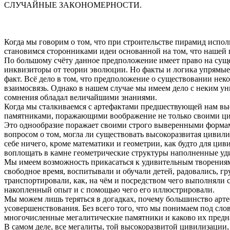
СЛУЧАЙНЫЕ ЗАКОНОМЕРНОСТИ.
Когда мы говорим о том, что при строительстве пирамид испол
становимся сторонниками идеи основанной на том, что нашей 
По большому счёту данное предположение имеет право на суще
инквизиторы от теории эволюции. Но факты и логика упрямые 
факт. Всё дело в том, что предположение о существовании не
взаимосвязь. Однако в нашем случае мы имеем дело с неким ун
сомнения обладал величайшими знаниями.
Когда мы сталкиваемся с артефактами предшествующей нам вы
памятниками, поражающими воображение не только своими ци
Это однообразие поражает своими строго выверенными формами
вопросом о том, могла ли существовать высокоразвитая цивил
себе ничего, кроме математики и геометрии, как будто для ци
воплощать в камне геометрические структуры наполненные у
Мы имеем возможность прикасаться к удивительным творениям 
свободное время, воспитывали и обучали детей, радовались, гр
транспортировали, как, на чём и посредством чего выполнял
накопленный опыт и с помощью чего его иллюстрировали.
Мы можем лишь теряться в догадках, почему большинство арте
усовершенствования. Без всего того, что мы понимаем под слов
многочисленные мегалитические памятники и каково их предн
В самом деле, все мегалиты, той высокоразвитой цивилизации