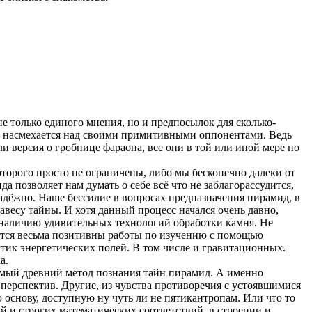
е только единого мнения, но и предпосылок для сколько-
то насмехается над своими примитивными оппонентами. Ведь
ли версия о гробнице фараона, все они в той или иной мере но
торого просто не ограничены, либо мы бесконечно далеки от
а позволяет нам думать о себе всё что не заблагорассудится,
надёжно. Наше бессилие в вопросах предназначения пирамид, в
авесу тайны. И хотя данный процесс начался очень давно,
наличию удивительных технологий обработки камня. Не
ется весьма позитивны работы по изучению с помощью
тик энергетических полей. В том числе и гравитационных.
а.
амый древний метод познания тайн пирамид. А именно
перспектив. Другие, из чувства противоречия с устоявшимися
снову, доступную ну чуть ли не пятикантропам. Или что то
 и строгих математических соответствий, в строении и