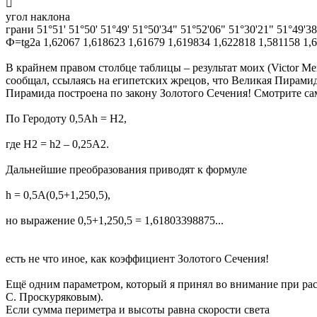

угол наклона
грани 51°51' 51°50' 51°49' 51°50'34" 51°52'06" 51°30'21" 51°49'3
Ф=tg2a 1,62067 1,618623 1,61679 1,619834 1,622818 1,581158 1,
В крайнем правом столбце таблицы – результат моих (Victor M
сообщал, ссылаясь на египетских жрецов, что Великая Пирамид
Пирамида построена по закону Золотого Сечения! Смотрите са
По Геродоту 0,5Ah = H2,
где H2 = h2 – 0,25A2.
Дальнейшие преобразования приводят к формуле
h = 0,5A(0,5+1,250,5),
но выражение 0,5+1,250,5 = 1,61803398875...
есть не что иное, как коэффициент Золотого Сечения!
Ещё одним параметром, который я принял во внимание при расчё
С. Проскуряковым).
Если сумма периметра и высоты равна скорости света