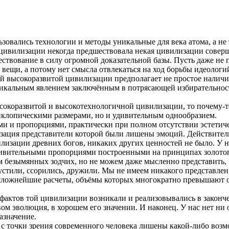
ьзовались технологии и методы уникальные для века атома, а не
цивилизации некогда предшествовала некая цивилизации соверше
ствование в силу огромной доказательной базы. Пусть даже не
вещи, а потому нет смысла отвлекаться на ход борьбы идеологи
кой высокоразвитой цивилизации предполагает не простое наличи
икальным явлением заключённым в потрясающей избирательности 
сокоразвитой и высокотехнологичной цивилизации, то почему-т
клопическими размерами, но и удивительным однообразием.
 и пропорциями, практически при полном отсутствии эстетичес
изация представители которой были лишены эмоций. Действител
вилизации древних богов, никаких других ценностей не было. У 
дивительными пропорциями построенными на принципах золотог
безымянных зодчих, но не можем даже мысленно представить, ка
устили, ссорились, дружили. Мы не имеем никакого представлени
и сложнейшие расчеты, объёмы которых многократно превышают 
фактов той цивилизации возникали и реализовывались в законче
ом эволюция, в хорошем его значении. И наконец. У нас нет ни о
азначение.
, с точки зрения современного человека лишены какой-либо воз