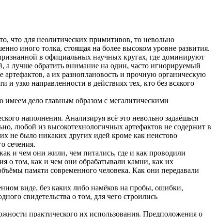
 то, что для неолитических примитивов, то невольно
нно иного толка, стоящая на более высоком уровне развития.
 признанной в официальных научных кругах, где доминируют
й, а лучше обратить внимание на один, часто игнорируемый
е артефактов, а их разноплановость и прочную органическую
и узко направленности в действиях тех, кто без всякого
о имеем дело главным образом с мегалитическими
кого наполнения. Анализируя всё это невольно задаёшься
ьно, любой из высокотехнологичных артефактов не содержит в
них не было никаких других идей кроме как неистово
о сечения.
к и чем они жили, чем питались, где и как проводили
я о том, как и чем они обрабатывали камни, как их
объёмы памяти современного человека. Как они передавали
нном виде, без каких либо намёков на пробы, ошибки,
дного свидетельства о том, для чего строились
можности практического их использования. Предположения о