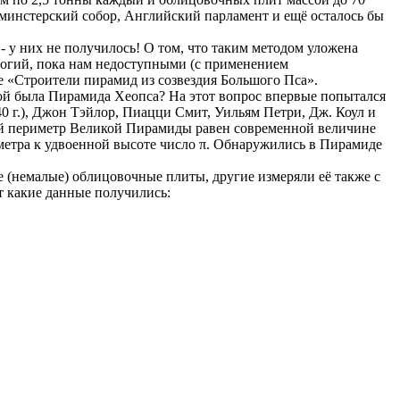
тминстерский собор, Английский парламент и ещё осталось бы
- у них не получилось! О том, что таким методом уложена
ологий, пока нам недоступными (с применением
е «Строители пирамид из созвездия Большого Пса».
кой была Пирамида Хеопса? На этот вопрос впервые попытался
40 г.), Джон Тэйлор, Пиацци Смит, Уильям Петри, Дж. Коул и
ый периметр Великой Пирамиды равен современной величине
метра к удвоенной высоте число π. Обнаружились в Пирамиде
е (немалые) облицовочные плиты, другие измеряли её также с
т какие данные получились: