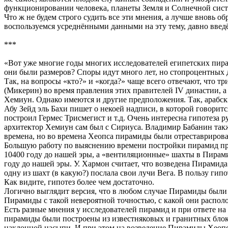
функционировании человека, планеты Земля и Солнечной сист
Что ж не будем строго судить все эти мнения, а лучше вновь о
воспользуемся усреднёнными данными на эту тему, давно вве
***
«Вот уже многие годы многих исследователей египетских пирам
они были размеров? Споры идут много лет, но стопроцентных д
Так, на вопросы «кто?» и «когда?» чаще всего отвечают, что
(Микерин) во время правления этих правителей IV династии, а
Хемиун. Однако имеются и другие предположения. Так, арабс
Абу Зейд эль Бахи пишет о некоей надписи, в которой говоритс
построил Гермес Трисмегист и т.д. Очень интересна гипотеза 
архитектор Хемиун сам был с Сириуса. Владимир Бабанин такж
времена, но во времена Хеопса пирамиды были отреставрирова
Большую работу по выяснению времени постройки пирамид про
10400 году до нашей эры, а «вентиляционные» шахты в Пирам
году до нашей эры. У. Хармон считает, что возведена Пирамида Х
одну из шахт (в какую?) послала свои лучи Вега. В пользу г
Как видите, гипотез более чем достаточно.
Логично выглядит версия, что в любом случае Пирамиды были 
Пирамиды с такой невероятной точностью, с какой они распол
Есть разные мнения у исследователей пирамид и при ответе на
пирамиды были построены из известняковых и гранитных блоко
наклонной насыпи. И при этом на возведение Пирамиды Хеопса