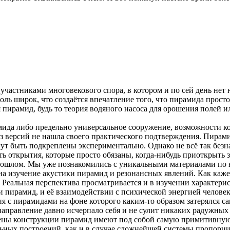
частниками многовекового спора, в котором и по сей день нет н
оль широк, что создаётся впечатление того, что пирамида прос
 пирамид, будь то теория водяного насоса для орошения полей и
ида либо предельно универсальное сооружение, возможности ко
из версий не нашла своего практического подтверждения. Пирамид
огут быть подкреплены экспериментально. Однако не всё так без
ь открытия, которые просто обязаны, когда-нибудь приоткрыть з
рошлом. Мы уже познакомились с уникальными материалами по 
а изучение акустики пирамид и резонансных явлений. Как каж
еальная перспектива просматривается и в изучении характерис
 пирамид, и её взаимодействии с психической энергией человек
 с пирамидами на фоне которого каким-то образом затерялся с
аправление давно исчерпало себя и не сулит никаких радужных 
ены конструкции пирамид имеют под собой самую примитивную о
ьных построений, как и в случае сложнейшей системы пропорций