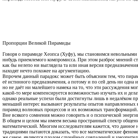
Пропорции Великой Пирамиды
Говоря о пирамиде Хеопса (Хуфу), мы становимся невольными у
нибудь приемлемого компромисса. При этом разброс мнений ст
как бы нелепо ни выглядела та или иная версия предназначения
находят нечто похожее на аргументацию.
Впрочем данный парадокс может быть объясним тем, что пирам
её истинного предназначения, а потому и по сей день ни одна 
но не даёт ни малейшего намека на то, что эти рассуждения м
какой-то мере компенсируется возможностью изучать их и делат
однако реальные успехи были достигнуты лишь в недалёком п
меньший интерес вызывают результаты опытов направленных н
пирамид волновых процессов и их возможных трансформаций. Р
Вне всякого сомнения можно говорить и о психической энергии
В общем и целом мы имеем весьма пространный спектр общения
математический. Многим исследователям кажется, что данное н
традициями пытаются доказать, что все математические феном
же самое, являются плодом случайных совпадений и умозрител