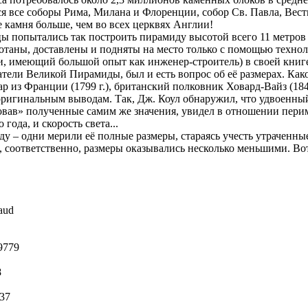
я все соборы Рима, Милана и Флоренции, собор Св. Павла, Вес
 камня больше, чем во всех церквях Англии!
цы попытались так построить пирамиду высотой всего 11 метров 
аботаны, доставлены и подняты на место только с помощью техн
и, имеющий большой опыт как инженер-строитель) в своей книг
атели Великой Пирамиды, был и есть вопрос об её размерах. Ка
ар из Франции (1799 г.), британский полковник Ховард-Вайз (18
 оригинальным выводам. Так, Дж. Коул обнаружил, что удвоенн
ровав» полученные самим же значения, увидел в отношении пери
года, и скорость света...
у – одни мерили её полные размеры, стараясь учесть утраченны
, соответственно, размеры оказывались несколько меньшими. Во
aud
9779
8
737