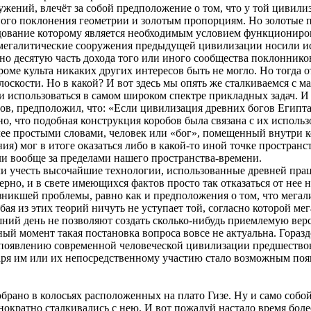
ружений, влечёт за собой предположение о том, что у той цивил
чного поклонения геометрии и золотым пропорциям. Но золотые п
едование которому является необходимым условием функциониро
о мегалитические сооружения предыдущей цивилизации носили и
рно десятую часть дохода того или иного сообщества поклонник
кроме культа никаких других интересов быть не могло. Но тогда
лоскости. Но в какой? И вот здесь мы опять же сталкиваемся с
и использоваться в самом широком спектре прикладных задач. И 
ов, предположил, что: «Если цивилизация древних богов Египт
о, что подобная конструкция коробов была связана с их использ
лее простыми словами, человек или «бог», помещенный внутри 
) мог в итоге оказаться либо в какой-то иной точке пространст
ли вообще за пределами нашего пространства-времени.
сли учесть высочайшие технологии, использованные древней прац
ерно, и в свете имеющихся фактов просто так отказаться от нее 
зникшей проблемы, равно как и предположения о том, что мегал
 любая из этих теорий ничуть не уступает той, согласно которой
ний день не позволяют создать сколько-нибудь приемлемую вер
 момент такая постановка вопроса вовсе не актуальна. Горазд
то появлению современной человеческой цивилизации предшеств
ря им или их непосредственному участию стало возможным появл
собрано в колосьях расположенных на плато Гизе. Ну и само собо
ократно сталкивались с нею. И вот пожалуй настало время более