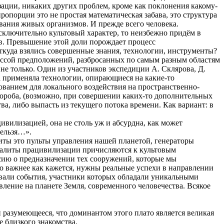
изации, никаких других проблем, кроме как поклонения какому-
ропорции это не простая математическая забава, это структура
вания живых организмов. И прежде всего человека.
сключительно культовый характер, то неизбежно придём в
ов. Превышение этой доли порождает процесс
 откуда взялись совершенные знания, технологии, инструменты?
 массой предположений, разбросанных по самым разным областям
не только. Один из участников экспедиции А. Склярова, Д.
а применяла технологии, опирающиеся на какие-то
ованием для локального воздействия на пространственно-
короба, (возможно, при совершении каких-то дополнительных
ва, либо выпасть из текущего потока времени. Как вариант: в
ивилизацией, она не столь уж и абсурдна, как может
нельзя…».
иты это пульты управления нашей планетой, генераторы
 мегалиты працивилизации причисляются к культовым
сию о предназначении тех сооружений, которые мы
о важнее как кажется, нужны реальные успехи в направлении
овали события, участники которых обладали уникальными
ение на планете Земля, современного человечества. Всякое
й разумеющееся, что доминантом этого плато является великая
 близкого знакомства.